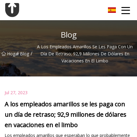
Brida Co., Ltd de Guangzhou
Blog
A Los Empleados Amarillos Se Les Paga Con Un
/
/
Hogar
Blog
Día De Retraso; 92,9 Millones De Dólares En
Vacaciones En El Limbo
Jul 27, 2023
A los empleados amarillos se les paga con
un día de retraso; 92,9 millones de dólares
en vacaciones en el limbo
Los empleados amarillos que esperaban lo que probablemente