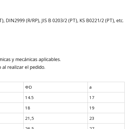
 DIN2999 (R/RP), JIS B 0203/2 (PT), KS B0221/2 (PT), etc.
icas y mecánicas aplicables.
al realizar el pedido.
ΦD
a
14.5
17
18
19
21,5
23
26,5
27