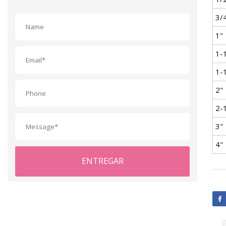
3/
1"
1-
1-
2"
2-
3"
4"
ENTREGAR