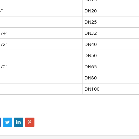
4"
DN20
DN25
1/4"
DN32
1/2"
DN40
DN50
1/2"
DN65
DN80
DN100