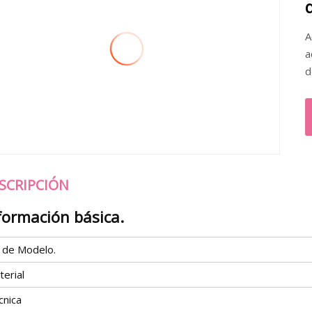
A
a
d
SCRIPCIÓN
formación básica.
º de Modelo.
erial
cnica