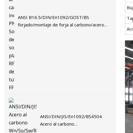
Bu
ANSI B16.5/DIN/En1092/GOST/BS
Ta
forjado/montaje de forja al carbono/acero
Ac
inoxidable PN10/16 Soldadura/cuello de
soldadura/roscado/ciego/deslizamiento/placa
plana/Socket RF/brida de tubo FF
ANSI/DIN/JIS/En1092/BS4504
Acero al carbono
Wn/So/Sw/Roscado/Placa/Brida