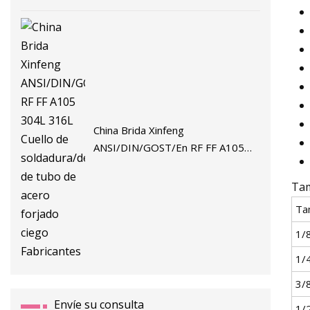
China Brida Xinfeng
ANSI/DIN/GOST/En RF FF A105
304L 316L Cuello de
soldadura/deslizamiento/brida de
Tam
tubo de acero forjado ciego
Ta
Fabricantes
1/
1/
3/
Envíe su consulta
1/