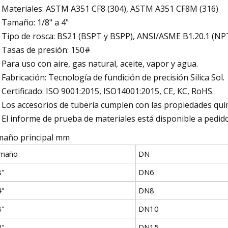
Materiales: ASTM A351 CF8 (304), ASTM A351 CF8M (316)
Tamaño: 1/8" a 4"
Tipo de rosca: BS21 (BSPT y BSPP), ANSI/ASME B1.20.1 (NPT),
Tasas de presión: 150#
Para uso con aire, gas natural, aceite, vapor y agua.
Fabricación: Tecnología de fundición de precisión Silica Sol.
Certificado: ISO 9001:2015, ISO14001:2015, CE, KC, RoHS.
Los accesorios de tubería cumplen con las propiedades quím
El informe de prueba de materiales está disponible a pedido 
año principal mm
maño
DN
8"
DN6
4"
DN8
8"
DN10
2"
DN15