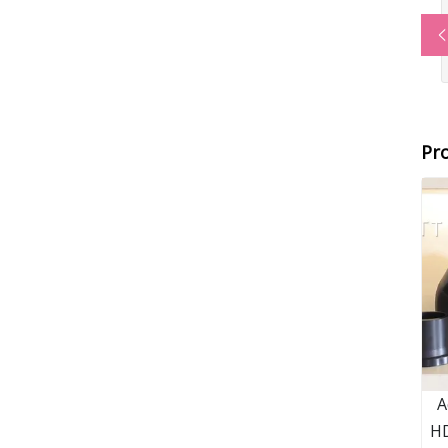
Pr
A
HD