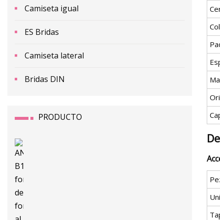
Camiseta igual
Cer
Co
ES Bridas
Pa
Camiseta lateral
Esp
Bridas DIN
Ma
Or
Ca
PRODUCTO
De
Acc
Pe
Un
Ta