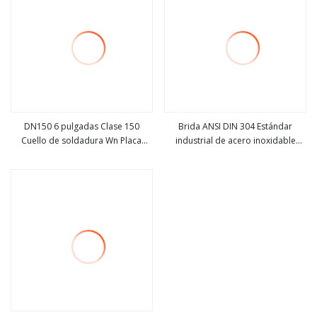
DN150 6 pulgadas Clase 150
Brida ANSI DIN 304 Estándar
Cuello de soldadura Wn Placa
industrial de acero inoxidable
ver más
ver más
plana Carbón ciego roscado DIN
Brida de tubo de 12 pulgadas
PN16 As2129 BS4504 Sans 1123
ANSI Awwa Brida forjada de acero
inoxidable 316L