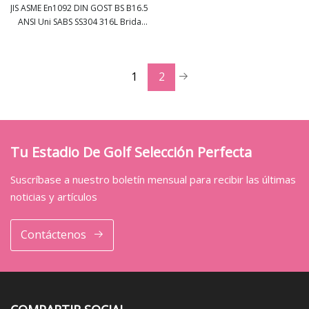
JIS ASME En1092 DIN GOST BS B16.5
ANSI Uni SABS SS304 316L Brida
ver más
deslizante forjada de acero
inoxidable
1
2
Tu Estadio De Golf Selección Perfecta
Suscríbase a nuestro boletín mensual para recibir las últimas
noticias y artículos
Contáctenos