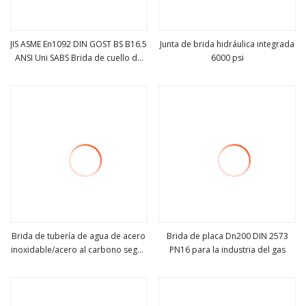
JIS ASME En1092 DIN GOST BS B16.5
Junta de brida hidráulica integrada
ANSI Uni SABS Brida de cuello de
6000 psi
ver más
ver más
soldadura de acero inoxidable
SS304 316L
Brida de tubería de agua de acero
Brida de placa Dn200 DIN 2573
inoxidable/acero al carbono según
PN16 para la industria del gas
ver más
ver más
ASME ANSI B16.5 DIN En1092