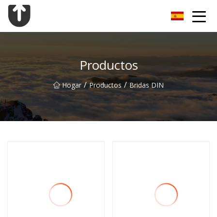
Brida Co., Ltd de Guangzhou
Productos
/
/
Hogar
Productos
Bridas DIN